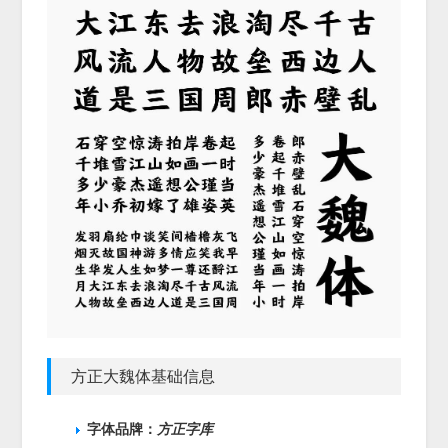
方正大魏体基础信息
字体品牌：
方正字库