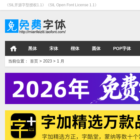
《SIL开源字型授权1.1》《SIL Open Font License 1.1》
黑体
宋体
楷体
圆体
POP字体
当前位置：
首页
>
2023
>
1 月