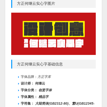
方正何继云实心字图片
方正何继云实心字基础信息
字体品牌：
方正字库
设计师： 何继云
字体分类：
创意字体
字体属性：
精品字
字符集：
大陆简体(GB2312-80)、
繁U(GB12345-