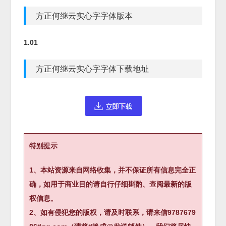
方正何继云实心字字体版本
1.01
方正何继云实心字字体下载地址
特别提示
1、本站资源来自网络收集，并不保证所有信息完全正
确，如用于商业目的请自行仔细斟酌、查阅最新的版
权信息。
2、如有侵犯您的版权，请及时联系，请来信9787679