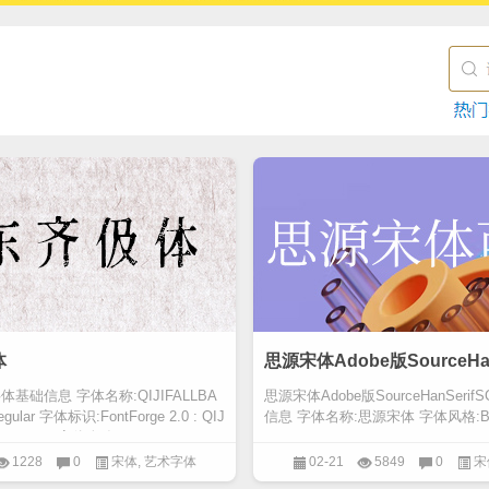
体
基础信息 字体名称:QIJIFALLBA
思源宋体Adobe版SourceHanSerif
lar 字体标识:FontForge 2.0 : QIJ
信息 字体名称:思源宋体 字体风格:Bo
15-2-2020 字体全称:QIJIFALLBACK
004;ADBO;SourceHanSerifSC-Bo
全称:思源宋体...
1228
0
宋体
,
艺术字体
02-21
5849
0
宋