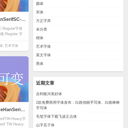
圆体
宋体
思源宋体Adobe版SourceHanSerifSC-Regular
方正字库
-Regular字体
未分类
Regular 字
楷体
SC-Regular;A
体
,
艺术字体
艺术字体
英文字体
黑体
近期文章
吉利银河美好体
2款免费商用字体发布：白路俏丽手写体、白路棒棒
手写体
思源宋体_行高修正版_SourceHanSerifTW-Heavy
毛笔字体下载飞波正点体
ifTW-Heavy字
if TW Heavy
山字瓜子体