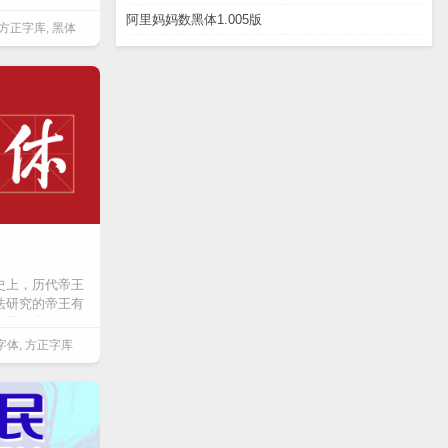
12-80)、简
阿里妈妈数黑体1.005版
方正字库
,
黑体
史上，历代帝王
法研究的帝王有
觉罗·弘历（17
字体
,
方正字库