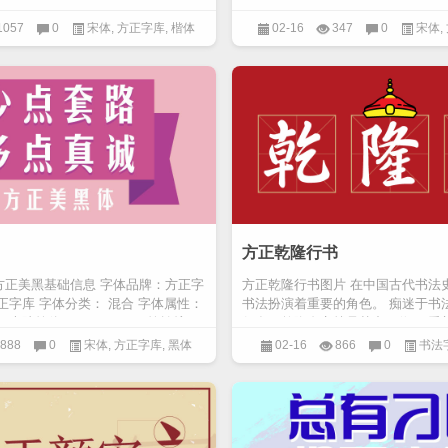
永清根据传统书法的运笔法则和对当
性： 精品字 字符集： 大陆简体(GB23
繁...
1057
0
宋体
,
方正字库
,
楷体
02-16
347
0
宋体
,
方正乾隆行书
方正美黑基础信息 字体品牌：方正字
方正乾隆行书图片 在中国古代书法
方正字库 字体分类： 混合 字体属性：
书法扮演着重要的角色。 痴迷于书
大陆简体(GB2312-80)、简繁扩...
很多，乾隆皇帝就是其中一位。 爱新
11-1799...
888
0
宋体
,
方正字库
,
黑体
02-16
866
0
书法