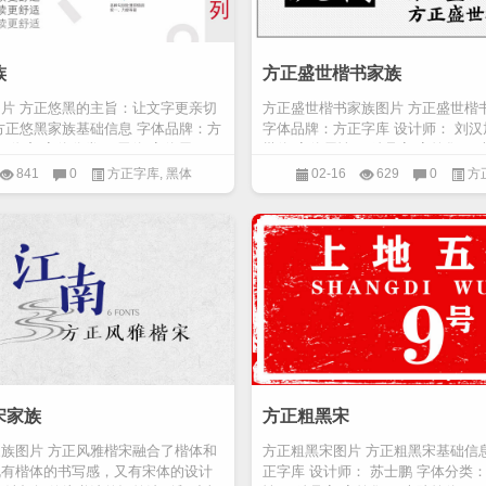
族
方正盛世楷书家族
片 方正悠黑的主旨：让文字更亲切
方正盛世楷书家族图片 方正盛世楷
方正悠黑家族基础信息 字体品牌：方
字体品牌：方正字库 设计师： 刘汉
 仇寅 字体分类： 黑体 字体属...
楷体 字体属性： 精品字 字符集： 大
3...
841
0
方正字库
,
黑体
02-16
629
0
方
宋家族
方正粗黑宋
族图片 方正风雅楷宋融合了楷体和
方正粗黑宋图片 方正粗黑宋基础信
既有楷体的书写感，又有宋体的设计
正字库 设计师： 苏士鹏 字体分类：