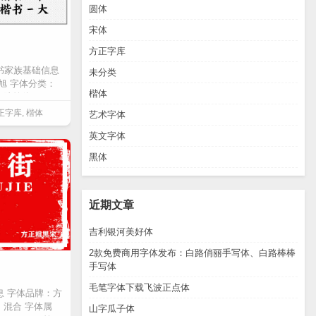
圆体
宋体
方正字库
书家族基础信息
未分类
旭 字体分类：
楷体
陆简体(GB2
正字库
,
楷体
艺术字体
英文字体
黑体
近期文章
吉利银河美好体
2款免费商用字体发布：白路俏丽手写体、白路棒棒
手写体
毛笔字体下载飞波正点体
息 字体品牌：方
 混合 字体属
山字瓜子体