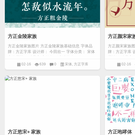
方正金陵家族
方正颜宋家
方正金陵家族图片 方正金陵家族基础信息 字体品
方正颜宋家族图
牌：方正字库 设计师： 今田欣一 字体分类： 宋体
牌：方正字库 
字体属性： 精品字 字符集： 大陆简体(GB2312-8
属性： 精品字 字符
0)...
02-16
639
0
宋体
,
方正字库
02-16
方正悠宋+ 家族
方正咆哮体