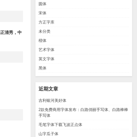
圆体
宋体
方正字库
未分类
端正清秀，中
楷体
艺术字体
英文字体
黑体
近期文章
吉利银河美好体
2款免费商用字体发布：白路俏丽手写体、白路棒棒
手写体
毛笔字体下载飞波正点体
山字瓜子体