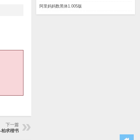
阿里妈妈数黑体1.005版
下一篇
-柏求楷书