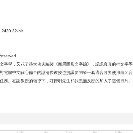
2430 32-bit
Reserved
文字學，又花了很大功夫編製《商周圖形文字編》，認認真真的把文字學
對電腦中文關心備至的謝清俊教授也提議要開發一套適合各界使用而又合
任務。在謝教授的領導下，莊德明先生和我義無反顧的加入了這個行列。