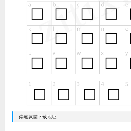
崇羲篆體下载地址