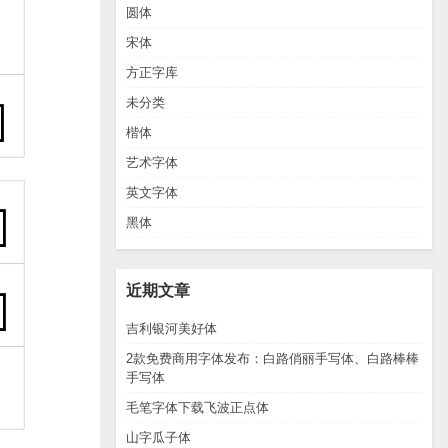
圆体
宋体
方正字库
未分类
楷体
艺术字体
英文字体
黑体
近期文章
吉利银河美好体
2款免费商用字体发布：白路俏丽手写体、白路棒棒
手写体
毛笔字体下载飞波正点体
山字瓜子体