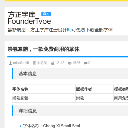
崇羲篆體，一款免费商用的篆体
mianfeiziti
未分类
12-12
1526
0
基本信息
字体名称
版权作者
授权类
崇羲篆體
崇羲
商用免
详细信息
字体名称：Chong Xi Small Seal