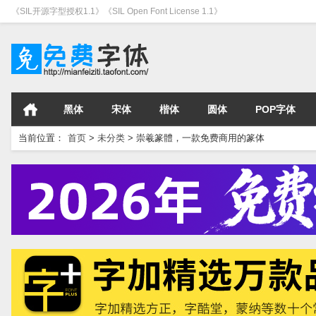
《SIL开源字型授权1.1》《SIL Open Font License 1.1》
黑体
宋体
楷体
圆体
POP字体
当前位置：
首页
>
未分类
>
崇羲篆體，一款免费商用的篆体