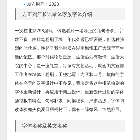
发布时间：2023
方正刘厂长语录体家族字体介绍
一次在北京798游玩，偶然看到一堵墙上的几句语录。字
数不多，由排笔粉刷于墙，年代久远已经斑驳，但这种强
烈的时代感，唤起了我小时侯在湖南郴州工厂大院里面生
活的记忆。那个时候物质匮乏，生活热烈有激情。生活大
院的中心，是一座礼堂，每每有文艺活动，就会由文宣部
工作者在墙体上粉刷，工整地写上内容和口号。横向的字
体在今天的汉字设计中不多见，我决定将这种排笔粉刷的
字体重新设计，再应用于商业设计。重新设计过后的字体
扬继板书特点，匀称朴素，间架稳实，严肃活泼，字体阅
读体验如炎炎夏日梧桐树下，偶有一阵微风，怡然舒展。
字体名称及英文名称