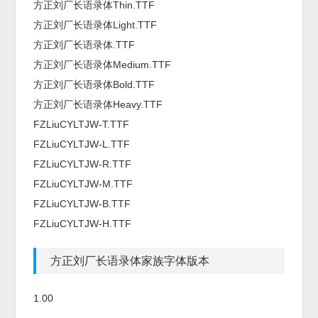
方正刘厂长语录体Thin.TTF
方正刘厂长语录体Light.TTF
方正刘厂长语录体.TTF
方正刘厂长语录体Medium.TTF
方正刘厂长语录体Bold.TTF
方正刘厂长语录体Heavy.TTF
FZLiuCYLTJW-T.TTF
FZLiuCYLTJW-L.TTF
FZLiuCYLTJW-R.TTF
FZLiuCYLTJW-M.TTF
FZLiuCYLTJW-B.TTF
FZLiuCYLTJW-H.TTF
方正刘厂长语录体家族字体版本
1.00