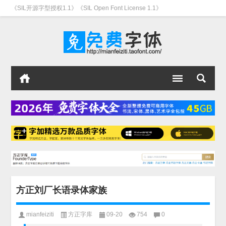
《SIL开源字型授权1.1》《SIL Open Font License 1.1》
方正刘厂长语录体家族
mianfeiziti
方正字库
09-20
754
0