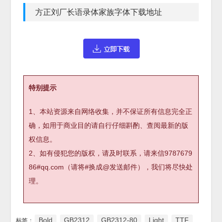
方正刘厂长语录体家族字体下载地址
特别提示
1、本站资源来自网络收集，并不保证所有信息完全正
确，如用于商业目的请自行仔细斟酌、查阅最新的版
权信息。
2、如有侵犯您的版权，请及时联系，请来信9787679
86#qq.com（请将#换成@发送邮件），我们将尽快处
理。
Bold
GB2312
GB2312-80
Light
TTF
标签：