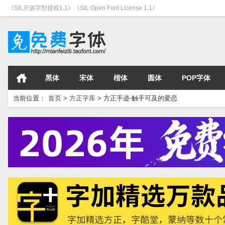
《SIL开源字型授权1.1》《SIL Open Font License 1.1》
黑体
宋体
楷体
圆体
POP字体
当前位置：
首页
>
方正字库
>
方正手迹-触手可及的爱恋