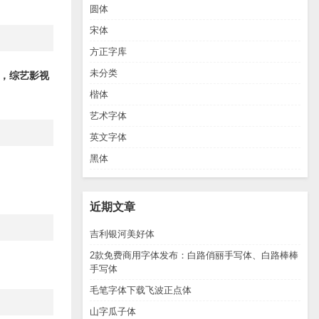
圆体
宋体
方正字库
未分类
，综艺影视
楷体
艺术字体
英文字体
黑体
近期文章
吉利银河美好体
2款免费商用字体发布：白路俏丽手写体、白路棒棒
手写体
毛笔字体下载飞波正点体
山字瓜子体