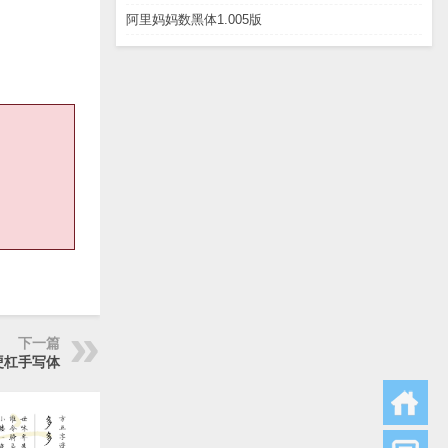
阿里妈妈数黑体1.005版
下一篇
硬杠手写体