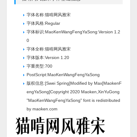
字体名称:猫啃网风雅宋
字体风格:Regular
字体标识:MaoKenWangFengYaSong:Version 1.2
0
字体全称:猫啃网风雅宋
字体版本:Version 1.20
字重类型:700
PostScript:MaoKenWangFengYaSong
版权信息:[Swei Spring]Modified by Max[MaokenF
engYaSong]Copyright 2020 Maoken,XinYuGong
"MaoKenWangFengYaSong" font is redistributed
by maoken.com