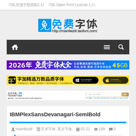
《SIL开源字型授权1.1》《SIL Open Font License 1.1》
IBMPlexSansDevanagari-SemiBold
mianfeiziti
艺术字体
,
英文字体
02-21
199
0