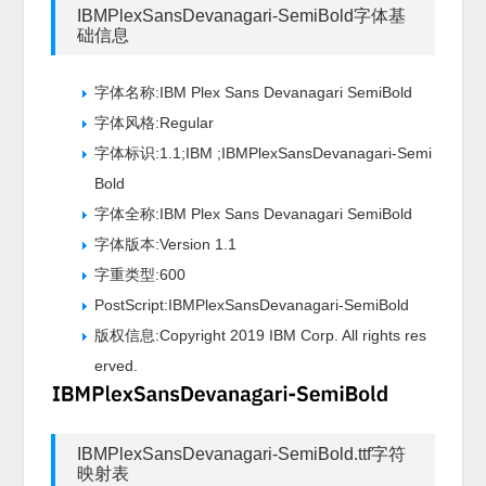
IBMPlexSansDevanagari-SemiBold字体基
础信息
字体名称:IBM Plex Sans Devanagari SemiBold
字体风格:Regular
字体标识:1.1;IBM ;IBMPlexSansDevanagari-Semi
Bold
字体全称:IBM Plex Sans Devanagari SemiBold
字体版本:Version 1.1
字重类型:600
PostScript:IBMPlexSansDevanagari-SemiBold
版权信息:Copyright 2019 IBM Corp. All rights res
erved.
IBMPlexSansDevanagari-SemiBold.ttf字符
映射表