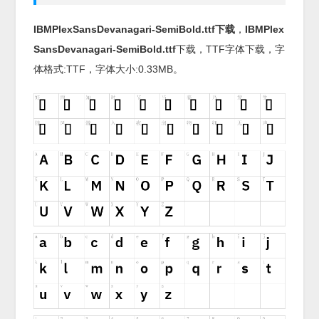
IBMPlexSansDevanagari-SemiBold.ttf下载
，
IBMPlex
SansDevanagari-SemiBold.ttf
下载，
TTF
字体下载，字
体格式:
TTF
，字体大小:0.33MB。