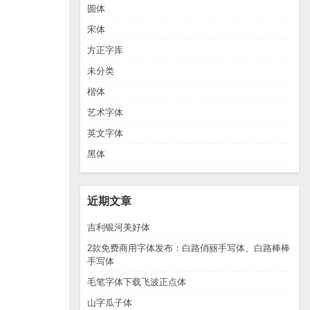
圆体
宋体
方正字库
未分类
楷体
艺术字体
英文字体
黑体
近期文章
吉利银河美好体
2款免费商用字体发布：白路俏丽手写体、白路棒棒
手写体
毛笔字体下载飞波正点体
山字瓜子体