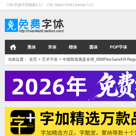
《SIL开源字型授权1.1》《SIL Open Font License 1.1》
黑体
宋体
楷体
圆体
POP字体
当前位置：
首页
>
艺术字体
>
中国智造惠及全球_IBMPlexSansKR-Regul