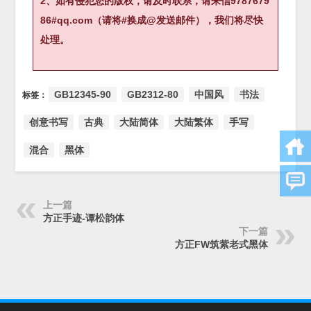
2、如有侵犯您的版权，请及时联系，请来信9787679
86#qq.com（请将#换成@发送邮件），我们将尽快
处理。
GB12345-90
GB2312-80
中国风
书法
标签：
创意书写
古典
大陆简体
大陆繁体
手写
混合
黑体
上一篇
方正手迹-谭松韵体
下一篇
方正FW筑紫老式黑体