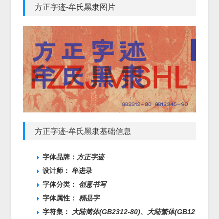
方正字迹-牟氏黑隶图片
方正字迹-牟氏黑隶基础信息
字体品牌：
方正字迹
设计师： 牟进录
字体分类：
创意书写
字体属性：
精品字
字符集：
大陆简体(GB2312-80)、
大陆繁体(GB12