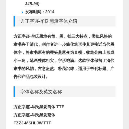
345-90)
发布时间：2014
方正字迹-牟氏黑隶字体介绍
方正字迹-牟氏黑隶有简、黑、拙三大特点，类似风格的
隶书兴于清代，创作者进一步简化笔形使其更接近当代黑
体字，将隶书原有的蚕头燕尾变为直横，收笔处向上形成
小三角，笔画整体粗实，字形饱满。这款字体保留了清代
隶书的风韵，古意盎然、朴茂沉雄，适用于书刊标题、广
告和产品包装设计。
字体名称及英文名称
方正字迹-牟氏黑隶简体.TTF
方正字迹-牟氏黑隶繁体
FZZJ-MSHLJW.TTF