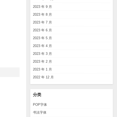
2023 年 9 月
2023 年 8 月
2023 年 7 月
2023 年 6 月
2023 年 5 月
2023 年 4 月
2023 年 3 月
2023 年 2 月
2023 年 1 月
2022 年 12 月
分类
POP字体
书法字体