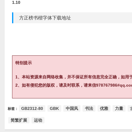
1.10
方正榜书楷字体下载地址
特别提示
1、本站资源来自网络收集，并不保证所有信息完全正确，如用
2、如有侵犯您的版权，请及时联系，请来信978767986#qq
GB2312-80
GBK
中国风
书法
优雅
力量
标签：
简繁扩展
运动