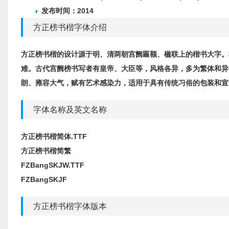
发布时间：2014
方正榜书楷字体介绍
方正榜书楷的设计源于明、清两朝宫阙匾额、楹联上的楷书大字。
难。古代宫阙榜书写者有皇帝、大臣等，风格各异，多为繁体和异
朗、雍容大气，赋有艺术感染力，适用于具有传统习俗的包装和宣
字体名称及英文名称
方正榜书楷简体.TTF
方正榜书楷简繁
FZBangSKJW.TTF
FZBangSKJF
方正榜书楷字体版本