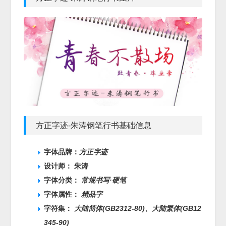
方正字迹-朱涛钢笔行书基础信息
字体品牌：
方正字迹
设计师： 朱涛
字体分类：
常规书写·硬笔
字体属性：
精品字
字符集：
大陆简体(GB2312-80)、
大陆繁体(GB12
345-90)