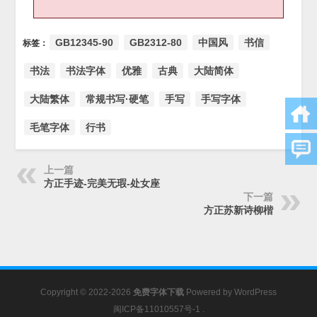
GB12345-90
GB2312-80
中国风
书信
标签：
书法
书法字体
优雅
古典
大陆简体
大陆繁体
常规书写·硬笔
手写
手写字体
毛笔字体
行书
上一篇
方正手迹-完美无瑕-处女座
下一篇
方正苏新诗柳楷
Copyright © 2022-2026
免费字体下载
Powered by
WordPress
闽ICP备11010557号-1
.