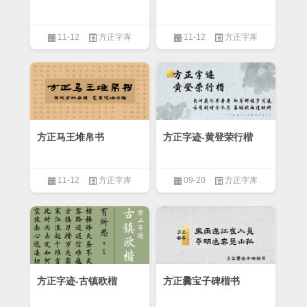
11-12
方正字库
11-12
方正字库
方正马王堆帛书
方正字迹-黄登荣行楷
11-12
方正字库
09-20
方正字库
方正字迹-古镇欧楷
方正爨宝子碑楷书