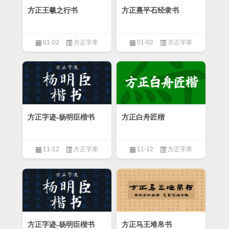
方正王羲之行书
方正熹平石经隶书
01-02
方正字库
01-02
方正字库
方正字迹-杨明臣楷书
方正白舟匠楷
11-12
方正字库
11-12
方正字库
方正字迹-杨明臣楷书
方正马王堆帛书