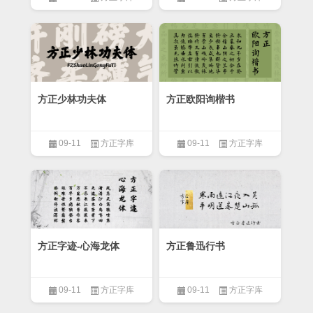
方正少林功夫体
方正欧阳询楷书
09-11
方正字库
09-11
方正字库
方正字迹-心海龙体
方正鲁迅行书
09-11
方正字库
09-11
方正字库